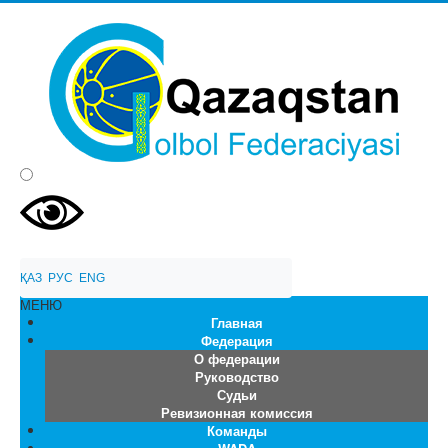
ҚАЗ
  РУС
  ENG
МЕНЮ
Главная
Федерация
О федерации
Руководство
Судьи
Ревизионная комиссия
Команды