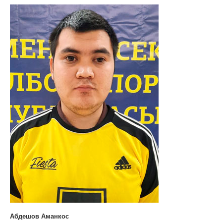
Абдешов Аманкос