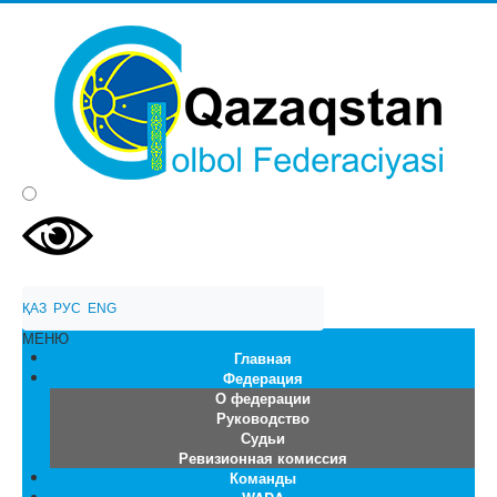
ҚАЗ
  РУС
  ENG
МЕНЮ
Главная
Федерация
О федерации
Руководство
Судьи
Ревизионная комиссия
Команды