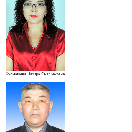
Курмашева Назира Оналбековна