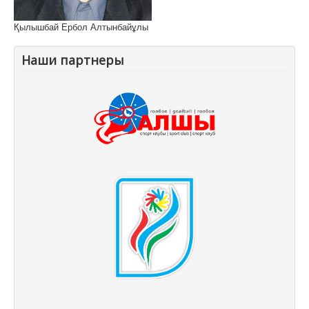
Қылышбай Ербол Алтынбайұлы
Наши партнеры